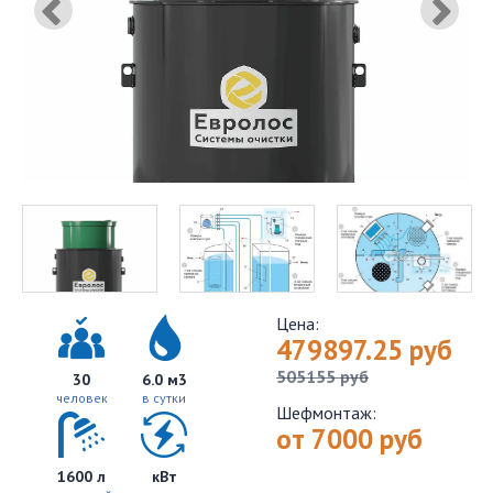
Цена:
479897.25
руб
505155
руб
30
6.0 м3
человек
в сутки
Шефмонтаж:
от 7000 руб
1600 л
кВт