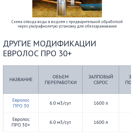
Схема отвода воды в водоём с предварительной обработкой
через ультрафиолетую установку для обеззараживания
ДРУГИЕ МОДИФИКАЦИИ
ЕВРОЛОС ПРО 30+
Г
ОБЪЕМ
ЗАЛПОВЫЙ
З
НАЗВАНИЕ
ПЕРЕРАБОТКИ
СБРОС
ПО
Евролос
6.0 м3/сут
1600 л
ПРО 30
Евролос
6.0 м3/сут
1600 л
ПРО 30+